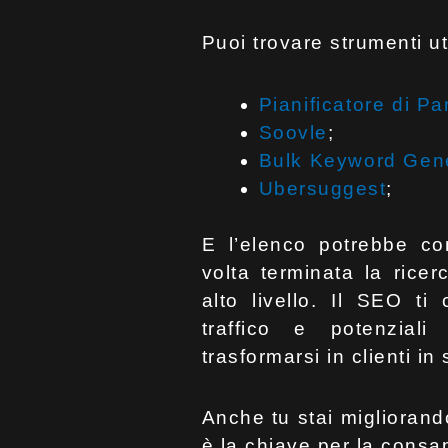
Puoi trovare strumenti ut
Pianificatore di P
Soovle
;
Bulk Keyword Gen
Ubersuggest
;
E l’elenco potrebbe con
volta terminata la rice
alto livello. Il SEO ti
traffico e potenzial
trasformarsi in clienti in
Anche tu stai migliorand
è la chiave per la consa