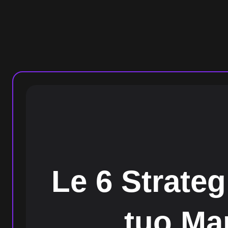
Vai
al
contenuto
Le 6 Strateg
tuo Mar