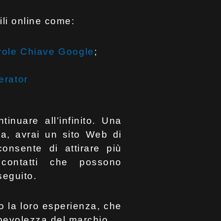
ili online come:
arole Chiave Google
;
erator
tinuare all’infinito. Una
rca, avrai un sito Web di
 consente di attirare più
i contatti che possono
 seguito.
o la loro esperienza, che
pevolezza del marchio.